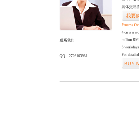
具体交易
我要
Process Ov
4.cn is a w
million RMB
联系我们
5 workdays
For detaile
QQ：2726103981
BUY 