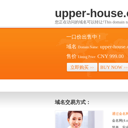
upper-house.
您正在访问的域名可以转让!This domain name i
一口价出售中！
域名
upper-house.
Domain Name:
售价
CNY 999.00
Listing Price:
立即购买
BUY NOW
>>
>>
域名交易方式：
通过金名网(
金名网(4
简单、安