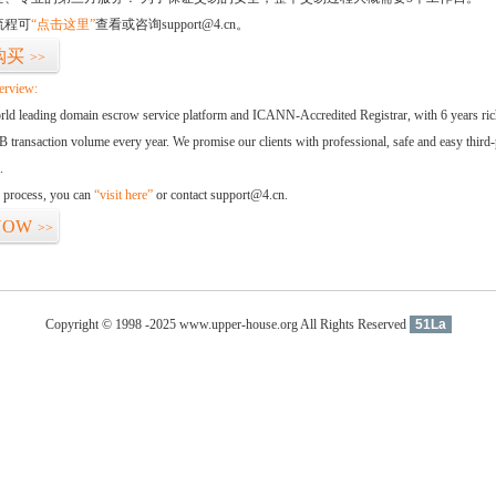
流程可
“点击这里”
查看或咨询support@4.cn。
购买
>>
erview:
orld leading domain escrow service platform and ICANN-Accredited Registrar, with 6 years ri
 transaction volume every year. We promise our clients with professional, safe and easy third-
.
d process, you can
“visit here”
or contact support@4.cn.
NOW
>>
Copyright © 1998 -2025 www.upper-house.org All Rights Reserved
51La